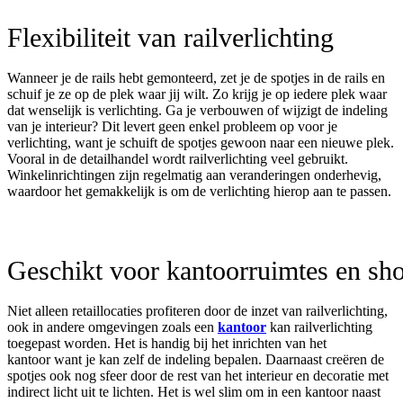
Flexibiliteit
van
railverlichting
Wanneer je de rails hebt gemonteerd, zet je de spotjes in de rails en
schuif je ze op de plek waar jij wilt. Zo krijg je op iedere plek waar
dat wenselijk is verlichting. Ga je verbouwen of wijzigt de indeling
van je interieur? Dit levert geen enkel probleem op voor je
verlichting, want je schuift de spotjes gewoon naar een nieuwe plek.
Vooral in de detailhandel wordt railverlichting veel gebruikt.
Winkelinrichtingen zijn regelmatig aan veranderingen onderhevig,
waardoor het gemakkelijk is om de verlichting hierop aan te passen.
Geschikt
voor
kantoorruimtes
en
sh
Niet alleen
re
t
a
i
llocaties
profiteren door de inzet van railverlichting,
ook in andere omgevingen zoals een
kantoor
kan railverlichting
toegepast worden.
Het is handig bij het inrichten van het
kantoor
want
je kan zelf de indeling bepalen. Daarnaast creëren de
spotjes ook nog sfeer door de rest van het interieur
en decoratie
met
indirect licht uit te lichten.
Het is wel slim om in een kantoor naast