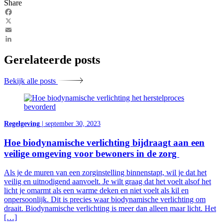
Share
Facebook
X
Email
LinkedIn
Gerelateerde posts
Bekijk alle posts
Regelgeving
| september 30, 2023
Hoe biodynamische verlichting bijdraagt aan een
veilige omgeving voor bewoners in de zorg
Als je de muren van een zorginstelling binnenstapt, wil je dat het
veilig en uitnodigend aanvoelt. Je wilt graag dat het voelt alsof het
licht je omarmt als een warme deken en niet voelt als kil en
onpersoonlijk. Dit is precies waar biodynamische verlichting om
draait. Biodynamische verlichting is meer dan alleen maar licht. Het
[…]