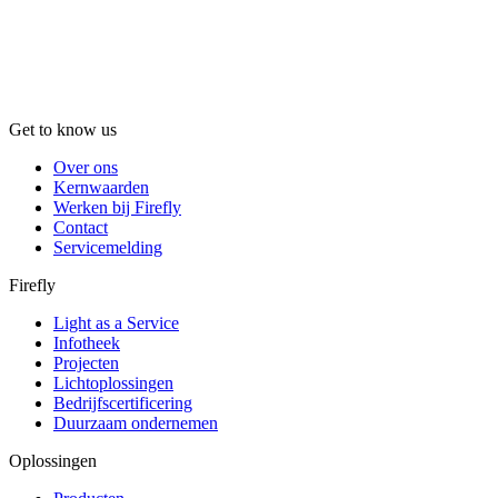
z
v
L
Get to know us
Over ons
Kernwaarden
Werken bij Firefly
Contact
Servicemelding
Firefly
Light as a Service
Infotheek
Projecten
Lichtoplossingen
Bedrijfscertificering
Duurzaam ondernemen
Oplossingen