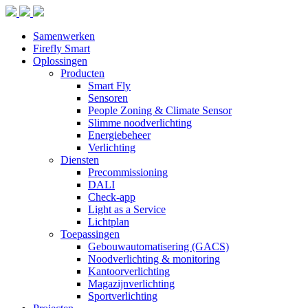
Samenwerken
Firefly Smart
Oplossingen
Producten
Smart Fly
Sensoren
People Zoning & Climate Sensor
Slimme noodverlichting
Energiebeheer
Verlichting
Diensten
Precommissioning
DALI
Check-app
Light as a Service
Lichtplan
Toepassingen
Gebouwautomatisering (GACS)
Noodverlichting & monitoring
Kantoorverlichting
Magazijnverlichting
Sportverlichting