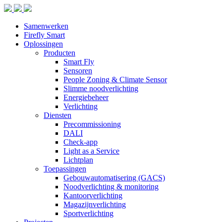
Samenwerken
Firefly Smart
Oplossingen
Producten
Smart Fly
Sensoren
People Zoning & Climate Sensor
Slimme noodverlichting
Energiebeheer
Verlichting
Diensten
Precommissioning
DALI
Check-app
Light as a Service
Lichtplan
Toepassingen
Gebouwautomatisering (GACS)
Noodverlichting & monitoring
Kantoorverlichting
Magazijnverlichting
Sportverlichting